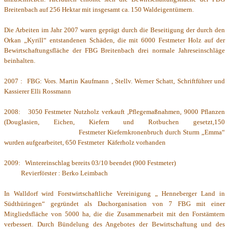
Breitenbach auf 256 Hektar mit insgesamt ca. 150 Waldeigentümern.
Die Arbeiten im Jahr 2007 waren geprägt durch die Beseitigung der durch den
Orkan „Kyrill“ entstandenen Schäden, die mit 6000 Festmeter Holz auf der
Bewirtschaftungsfläche der FBG Breitenbach drei normale Jahreseinschläge
beinhalten.
2007 : FBG: Vors. Martin Kaufmann , Stellv. Werner Schatt, Schriftführer und
Kassierer Elli Rossmann
2008: 3050 Festmeter Nutzholz verkauft ,
Pflegemaßnahmen, 9000 Pflanzen
(Douglasien, Eichen, Kiefern und Rotbuchen gesetzt,
150
Festmeter
Kiefernkronenbruch durch Sturm „Emma“
wurden aufgearbeitet,
650 Festmeter Käferholz vorhanden
2009: Wintereinschlag bereits 03/10 beendet (900 Festmeter)
Revierförster : Berko Leimbach
In Walldorf wird Forstwirtschaftliche Vereinigung „ Henneberger Land in
Südthüringen“ gegründet als Dachorganisation von 7 FBG mit einer
Mitgliedsfläche von 5000 ha, die die Zusammenarbeit mit den Forstämtern
verbessert. Durch Bündelung des Angebotes der Bewirtschaftung und des