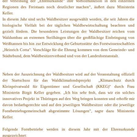
der Verleihung der „Ehrenurkunde“ ihre Vorbildfunktion in den einzelnen
Regionen des Freistaats noch deutlicher machen“, äußert dazu Ministerin
Keller.
In diesem Jahr sind sechs Waldbesitzer ausgewählt worden, die seit Jahren die
biologische Vielfalt bei der täglichen Waldbewirtschaftung beachten und
gezielt fördern. Die besonderen Leistungen der Waldbesitzer reichen vom
Waldumbau an extremen Steilhängen über die großflächige Einbringung von
Weißtannen bis hin zur Entwicklung der Geburtsstätte des Forstwissenschaftlers
„Heinrich Cotta“. Vorschläge für die Ehrung kommen von dem Gemeinde- und
Städtebund, dem Waldbesitzerverband und von der Landesforstanstalt.
Neben der Auszeichnung der Waldbesitzer wird auf der Veranstaltung offiziell
der Startschuss für das Waldklimafondsprojekt „Klimaschutz durch
Kleinprivatwald für Eigentümer und Gesellschaft (KKEG)“ durch Frau
Ministerin Birgit Keller gegeben. „Ich bin sehr froh, dass wir ein solches
innovatives Projekt in Thüringen auf den Weg bringen konnten und erhoffe mir
davon bedarfsgerechte und auf den jeweiligen Waldbesitzer oder die jeweilige
Forstbetriebsgemeinschaft abgestimmte Lösungen“, sagte dazu Ministerin
Keller.
Folgende Forstbetriebe werden in diesem Jahr mit der Ehrenurkunde
ausgezeichnet: