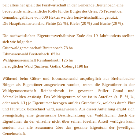
Seit alters her spielt die Forstwirtschaft in der Gemeinde Breitenbach eine
bedeutende wirtschaftliche Rolle für die Bürger des Ortes.
75 Prozent der
Gemarkungsfläche von 600 Hektar werden forstwirtschaftlich genutzt.
Die Hauptbaumarten sind Fichte (55 %), Kiefer (20 %) und Buche (20 %).
Die nachweislichen Eigentumsverhältnisse Ende des 19 Jahrhunderts stellten
sich
wie folgt dar:
Güterwaldgemeinschaft Breitenbach 78 ha
Erbmassenwald Breitenbach 65 ha
Waldgenossenschaft Reinhardsroth 126 ha
herzoglicher Wald (Sachsen, Gotha, Coburg) 190 ha
Während beim Güter- und Erbmassenwald ursprünglich nur Breitenbacher
Bürger als Eigentümer ausgewiesen worden, waren die Eigentümer in der
Waldgenossenschaft Reinhardsroth im gesamten Stiller Grund und
Schmalkalden ansässig. Das Waldeigentum selbst ist in Anteilen (z. B. ½, ¼,
oder auch 1/1) je Eigentümer bezogen auf das Grundstück, welches durch Flur
und Flurstück bezeichnet wird, ausgewiesen. Aus dieser Aufteilung ergibt sich
zwangsläufig eine gemeinsame Bewirtschaftung der Waldflächen durch die
Eigentümer, da der einzelne nicht über seinen ideellen Anteil verfügen kann
sondern nur alle zusammen über das gesamte Eigentum der jeweiligen
Gemeinschaft.