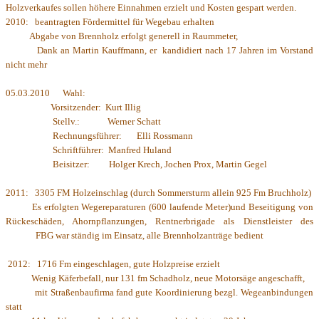
Holzverkaufes sollen höhere Einnahmen erzielt und Kosten gespart werden.
2010: beantragten Fördermittel für Wegebau erhalten
Abgabe von Brennholz erfolgt generell in Raummeter,
Dank an Martin Kauffmann, er kandidiert nach 17 Jahren im Vorstand
nicht mehr
05.03.2010 Wahl:
Vorsitzender: Kurt Illig
Stellv.: Werner Schatt
Rechnungsführer: Elli Rossmann
Schriftführer: Manfred Huland
Beisitzer: Holger Krech, Jochen Prox, Martin Gegel
2011: 3305 FM Holzeinschlag (durch Sommersturm allein 925 Fm Bruchholz)
Es erfolgten Wegereparaturen (600 laufende Meter)und Beseitigung von
Rückeschäden, Ahornpflanzungen, Rentnerbrigade als Dienstleister des
FBG war ständig im Einsatz, alle Brennholzanträge bedient
2012: 1716 Fm eingeschlagen, gute Holzpreise erzielt
Wenig Käferbefall, nur 131 fm Schadholz, neue Motorsäge angeschafft,
mit Straßenbaufirma fand gute Koordinierung bezgl. Wegeanbindungen
statt