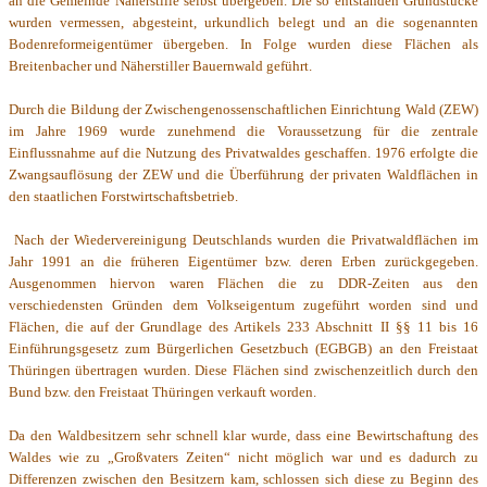
an die Gemeinde Näherstille selbst übergeben. Die so entstanden Grundstücke
wurden vermessen, abgesteint, urkundlich belegt und an die sogenannten
Bodenreformeigentümer übergeben. In Folge wurden diese Flächen als
Breitenbacher und Näherstiller Bauernwald geführt.
Durch die Bildung der Zwischengenossenschaftlichen Einrichtung Wald (ZEW)
im Jahre 1969 wurde zunehmend die Voraussetzung für die zentrale
Einflussnahme auf die Nutzung des Privatwaldes geschaffen. 1976 erfolgte die
Zwangsauflösung der ZEW und die Überführung der privaten Waldflächen in
den staatlichen Forstwirtschaftsbetrieb.
Nach der Wiedervereinigung Deutschlands wurden die Privatwaldflächen im
Jahr 1991 an die früheren Eigentümer bzw. deren Erben zurückgegeben.
Ausgenommen hiervon waren Flächen die zu DDR-Zeiten aus den
verschiedensten Gründen dem Volkseigentum zugeführt worden sind und
Flächen, die auf der Grundlage des Artikels 233 Abschnitt II §§ 11 bis 16
Einführungsgesetz zum Bürgerlichen Gesetzbuch (EGBGB) an den Freistaat
Thüringen übertragen wurden. Diese Flächen sind zwischenzeitlich durch den
Bund bzw. den Freistaat Thüringen verkauft worden.
Da den Waldbesitzern sehr schnell klar wurde, dass eine Bewirtschaftung des
Waldes wie zu „Großvaters Zeiten“ nicht möglich war und es dadurch zu
Differenzen zwischen den Besitzern kam, schlossen sich diese zu Beginn des