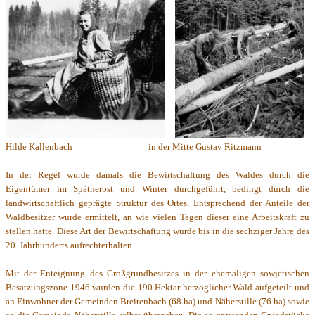
Hilde Kallenbach in der Mitte Gustav Ritzmann
In der Regel wurde damals die Bewirtschaftung des Waldes durch die
Eigentümer im Spätherbst und Winter durchgeführt, bedingt durch die
landwirtschaftlich geprägte Struktur des Ortes. Entsprechend der Anteile der
Waldbesitzer wurde ermittelt, an wie vielen Tagen dieser eine Arbeitskraft zu
stellen hatte. Diese Art der Bewirtschaftung wurde bis in die sechziger Jahre des
20. Jahrhunderts aufrechterhalten.
Mit der Enteignung des Großgrundbesitzes in der ehemaligen sowjetischen
Besatzungszone 1946 wurden die 190 Hektar herzoglicher Wald aufgeteilt und
an Einwohner der Gemeinden Breitenbach (68 ha) und Näherstille (76 ha) sowie