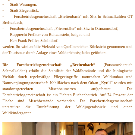
-
Stadt Wasungen,
-
Stadt Ziegenrück,
-
Forstbetriebsgemeinschaft „Breitenbach“ mit Sitz in Schmalkalden OT
Breitenbach,
-
Forstbetriebsgemeinschaft „Friesentäler“ mit Sitz in Ottmannsdorf,
-
Rupprecht Freiherr von Reitzenstein, Issigau und
-
Herr Frank Prüller, Schöndorf.
werden. So wird auf die Vielzahl von Quellbereichen Rücksicht genommen und
der Tourismus durch Anlage eines Walderlebnispfades gefördert.
Die Forstbetriebsgemeinschaft „Breitenbach“
(Forstamtsbereich
Schmalkalden) erhöht die Stabilität der Waldbestände und die biologische
Vielfalt durch regelmäßige Pflegeeingriffe, naturnahen Waldumbau und
Naturverjüngungswirtschaft. Kahlflächen nach dem Orkan „Kyrill“ wurden mit
standortsgerechten Mischbaumarten aufgeforstet. Die
Forstbetriebsgemeinschaft ist ein Fichten-Buchenbetrieb. Auf 74 Prozent der
Fläche sind Mischbestände vorhanden. Die Forstbetriebsgemeinschaft
unterstützt die Durchführung der Waldjugendspiele und einen
Waldkindergarten.