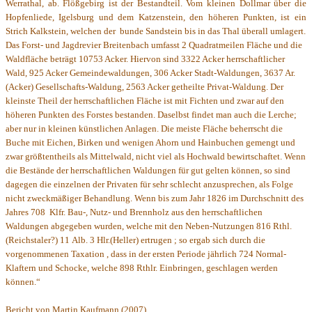
Werrathal, ab. Flößgebirg ist der Bestandteil. Vom kleinen Dollmar über die
Hopfenliede, Igelsburg und dem Katzenstein, den höheren Punkten, ist ein
Strich Kalkstein, welchen der bunde Sandstein bis in das Thal überall umlagert.
Das Forst- und Jagdrevier Breitenbach umfasst 2 Quadratmeilen Fläche und die
Waldfläche beträgt 10753 Acker. Hiervon sind 3322 Acker herrschaftlicher
Wald, 925 Acker Gemeindewaldungen, 306 Acker Stadt-Waldungen, 3637 Ar.
(Acker) Gesellschafts-Waldung, 2563 Acker getheilte Privat-Waldung. Der
kleinste Theil der herrschaftlichen Fläche ist mit Fichten und zwar auf den
höheren Punkten des Forstes bestanden. Daselbst findet man auch die Lerche;
aber nur in kleinen künstlichen Anlagen. Die meiste Fläche beherrscht die
Buche mit Eichen, Birken und wenigen Ahorn und Hainbuchen gemengt und
zwar größtentheils als Mittelwald, nicht viel als Hochwald bewirtschaftet. Wenn
die Bestände der herrschaftlichen Waldungen für gut gelten können, so sind
dagegen die einzelnen der Privaten für sehr schlecht anzusprechen, als Folge
nicht zweckmäßiger Behandlung. Wenn bis zum Jahr 1826 im Durchschnitt des
Jahres 708 Klfr. Bau-, Nutz- und Brennholz aus den herrschaftlichen
Waldungen abgegeben wurden, welche mit den Neben-Nutzungen
816 Rthl.
(Reichstaler?) 11
Alb. 3 Hlr.(Heller)
ertrugen ; so ergab sich durch die
vorgenommenen
Taxation , dass in der ersten Periode jährlich 724 Normal-
Klaftern und Schocke, welche 898 Rthlr. Einbringen, geschlagen werden
können.“
Bericht von Martin Kaufmann (2007)