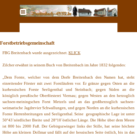
Direkt zum Seiteninhalt
Menü überspringen
Forstbetriebsgemeinschaft
FBG Breitenbach wurde ausgezeichnet.
KLICK
Zilcher erwähnt in seinem Buch von Breitenbach im Jahre 1832 folgendes:
„Dem Forste, welcher von dem Dorfe Breitenbach den Namen hat, steht
einreitender Förster mit zwei Forstläufern vor. Er gränze gegen Osten an die
kurhessischen Forste Seeligenthal und Steinbach; gegen Süden an die
königlich preußische Oberförsterei Viernau; gegen Westen an den herzoglich
sachsen-meiningschen Forst Metzels und an das großherzoglich sachsen-
weimarische Jagdrevier Schwallungen, und gegen Norden an die kurhessischen
Forste Herrenbreitungen und Seeligenthal. Seine geographische Lage ist unter
50°43`nördlicher Breite und 28°10`östlicher Länge. Die Höhe über dem Meere
ist 800 bis 2000 Fuß. Der Gebirgszwinger links der Stille, hat seine höchste
Höhe am kleinen Dollmar und fällt auf der hessischen Seite östlich, bis in das