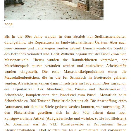
2003
Bis in die 60er Jahre wurden in dem Betrieb nur Stellmacherarbeiten
durchgeführt, wie Reparaturen an landwirtschaftlichen Geräten. Aber auch
neue Gummi- und Leiterwagen wurden gebaut. Danach wurde die Struktur
des Betriebes verändert und Horst Wilhelm begann mit der Produktion von
Massenartikeln. Hierzu wurden die Räumlichkeiten vergrößert, der
Maschinenpark musste verändert werden und zusätzliche Arbeitskräfte
wurden eingestellt. Die erste Massenartikelproduktion waren die
Mausefallenbrettchen, die an die Fa. Schmauch in Brotterode geliefert
wurden. Als nächstes kamen dann Pinselstiele ins Programm. Dies war schon
ein Exportartikel. Der Abnehmer, die Pinsel- und Bürstenwerke in
Schönheide, komplettierten den Pinselstiel zum Pinsel. Monatlich holte
Schönheide ca. 300 Tausend Pinselstiele bei uns ab. Die Anschaffung eines
Automaten, mit dem die Stiele gedreht werden konnten, war notwendig. Zu
den Pinselstielen gesellten sich in den 70er Jahren dann noch
kunstgewerbliche Artikel (Außgießertische und –bänke, sowie Profilleisten).
Der Abnehmer war der VEB Kunstgewerbe in Pappenheim (heute
Kleinschmalkalden). Dort wurden die Teile komplettiert und vorwiegend