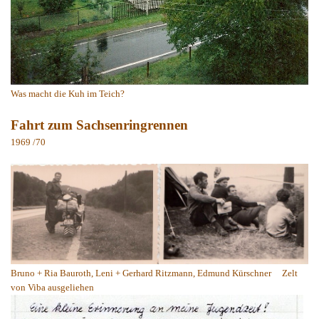
Was macht die Kuh im Teich?
Fahrt zum Sachsenringrennen
1969 /70
Bruno + Ria Bauroth, Leni + Gerhard Ritzmann, Edmund Kürschner
Zelt
von Viba ausgeliehen