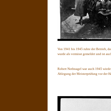
Von 1941 bis 1945 ruhte der Betrieb, 
wurde als vermisst gemeldet und ist auc
Robert Nothnagel war auch 1945 wieder
Ablegung der Meisterprüfung vor der 