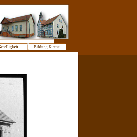
eselligkeit
▼
Bildung Kirche
▼
▼