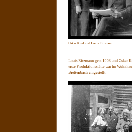
Oskar Kind und Louis Ritz
Louis Ritzmann geb. 1903 und Oskar Ki
erste Produktionsstätte war im Wohnhau
Breitenbach eingestellt.