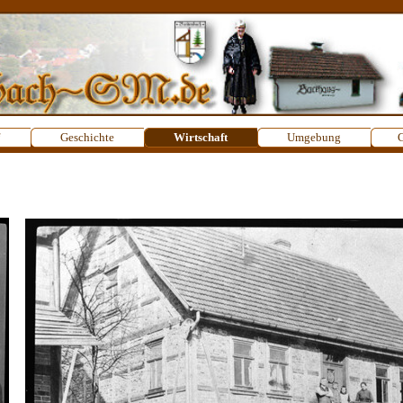
Menü überspringen
Geschichte
▼
Wirtschaft
▼
Umgebung
▼
G