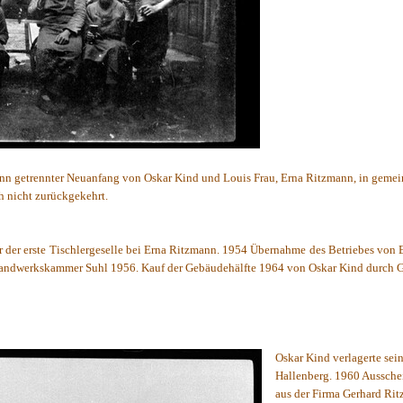
dann getrennter Neuanfang von Oskar Kind und Louis Frau, Erna Ritzmann, in geme
h nicht zurückgekehrt.
 der erste Tischlergeselle bei Erna Ritzmann. 1954 Übernahme des Betriebes von
Handwerkskammer Suhl 1956. Kauf der Gebäudehälfte 1964 von Oskar Kind durch 
Oskar Kind verlagerte sei
Hallenberg. 1960 Aussche
aus der Firma Gerhard Ri