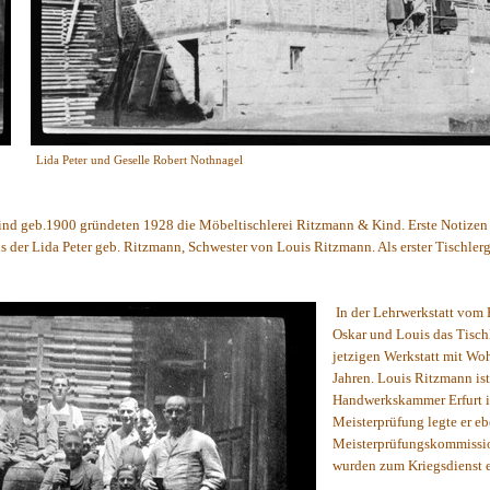
mann
Lida Peter und Geselle Robert Nothnagel
nd geb.1900 gründeten 1928 die Möbeltischlerei Ritzmann & Kind. Erste Notizen
s der Lida Peter geb. Ritzmann, Schwester von Louis Ritzmann. Als erster Tischler
In der Lehrwerkstatt vom
Oskar und Louis das Tisc
jetzigen Werkstatt mit Wo
Jahren. Louis Ritzmann ist
Handwerkskammer Erfurt i
Meisterprüfung legte er eb
Meisterprüfungskommission
wurden zum Kriegsdienst 