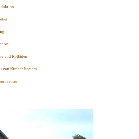
oduktion
öbel
ung
er Art
ore und Rolläden
u von Kirchenfenstern
eninventar